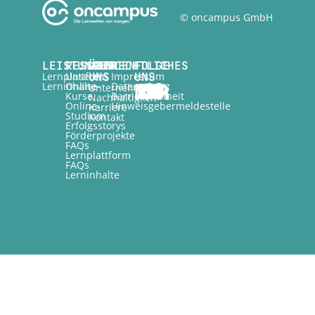
© oncampus GmbH
LEISTUNGEN
RESSOURCEN
ÜBER
RECHTLICHES
FOLGE
Lernplattform
Unsere
UNS
Impressum
UNS
Lerninhalte
Online-
Datenschutz
Unternehmen
Kurse
Barrierefreiheit
Nachhaltigkeit
Online-
Hinweisgebermeldestelle
Karriere
Studium
Kontakt
Erfolgsstorys
Förderprojekte
FAQs
Lernplattform
FAQs
Lerninhalte