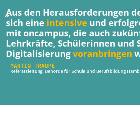
„
Aus den Herausforderungen d
sich eine
intensive
und erfolg
mit oncampus, die auch zukünf
Lehrkräfte, Schülerinnen und 
Digitalisierung
voranbringen
w
MARTIN TRAUPE
Referatsleitung, Behörde für Schule und Berufsbildung Ham