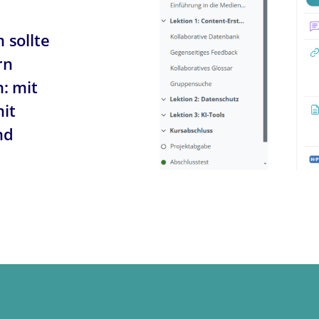
 sollte
rn
n: mit
mit
nd