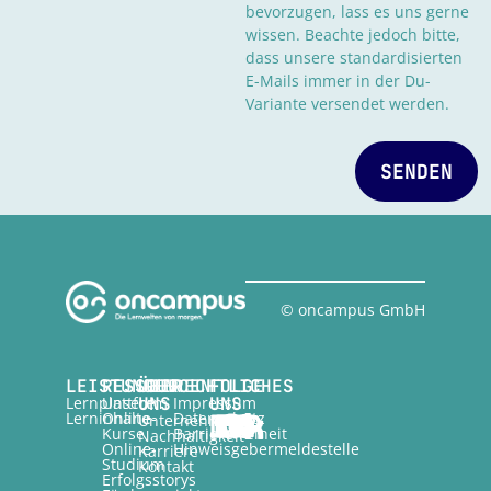
bevorzugen, lass es uns gerne
wissen. Beachte jedoch bitte,
dass unsere standardisierten
E-Mails immer in der Du-
Variante versendet werden.
SENDEN
© oncampus GmbH
LEISTUNGEN
RESSOURCEN
ÜBER
RECHTLICHES
FOLGE
Lernplattform
Unsere
UNS
Impressum
UNS
Lerninhalte
Online-
Datenschutz
Unternehmen
Kurse
Barrierefreiheit
Nachhaltigkeit
Online-
Hinweisgebermeldestelle
Karriere
Studium
Kontakt
Erfolgsstorys