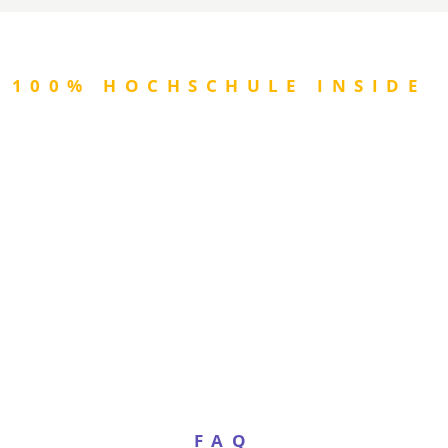
100% HOCHSCHULE INSIDE
Wir können Bildung
nicht nur.
Wir sind Bildung.
Wir sind eine 100%ige Tochter der Technischen
Hochschule Lübeck: In unseren Kursen steckt die
geballte Kompetenz von mehr als 150 Professorinnen
und Professoren.
FAQ