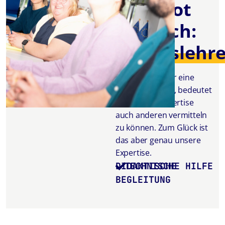
Angebot
für euch:
Inhaltslehre
Ein Experte oder eine
Expertin zu sein, bedeutet
nicht, diese Expertise
auch anderen vermitteln
zu können. Zum Glück ist
das aber genau unsere
Expertise.
DIDAKTISCHE
TECHNISCHE HILFE
BEGLEITUNG