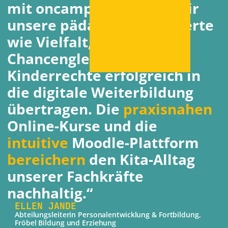
mit oncampus konnten wir
unsere pädagogischen Werte
wie Vielfalt,
Chancengleichheit und
Kinderrechte erfolgreich in
die digitale Weiterbildung
übertragen. Die
praxisnahen
Online-Kurse und die
intuitive
Moodle-Plattform
bereichern
den Kita-Alltag
unserer Fachkräfte
nachhaltig.“
ELLEN JANDE
Abteilungsleiterin Personalentwicklung & Fortbildung,
Fröbel Bildung und Erziehung