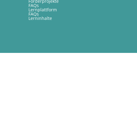
Förderprojekte
FAQs
Lernplattform
FAQs
Lerninhalte