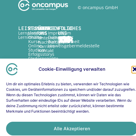
© oncampus GmbH
LEISTUNGEN
RESSOURCEN
ÜBER
RECHTLICHES
FOLGE
Lernplattform
Unsere
UNS
Impressum
UNS
Lerninhalte
Online-
Datenschutz
Unternehmen
Kurse
Barrierefreiheit
Nachhaltigkeit
Online-
Hinweisgebermeldestelle
Karriere
Studium
Kontakt
Erfolgsstorys
Förderprojekte
FAQs
Lernplattform
Cookie-Einwilligung verwalten
FAQs
Lerninhalte
Um dir ein optimales Erlebnis zu bieten, verwenden wir Technologien wie
Cookies, um Geräteinformationen zu speichern und/oder darauf zuzugreifen.
Wenn du diesen Technologien zustimmst, können wir Daten wie das
Surfverhalten oder eindeutige IDs auf dieser Website verarbeiten. Wenn du
deine Zustimmung nicht erteilst oder zurückziehst, können bestimmte
Merkmale und Funktionen beeinträchtigt werden.
Alle Akzeptieren