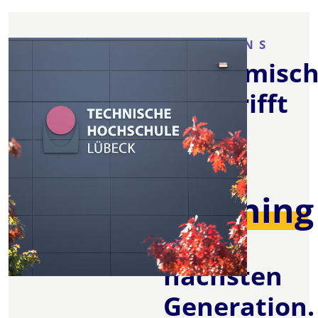
ÜBER UNS
Akademisch
Erbe trifft
auf
E-
Learning
der
nächsten
Generation.