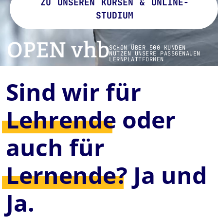
ZU UNSEREN KURSEN & ONLINE-
STUDIUM
SCHON ÜBER 500 KUNDEN
NUTZEN UNSERE PASSGENAUEN
LERNPLATTFORMEN
Sind wir für
Lehrende
oder
auch für
Lernende?
Ja und
Ja.