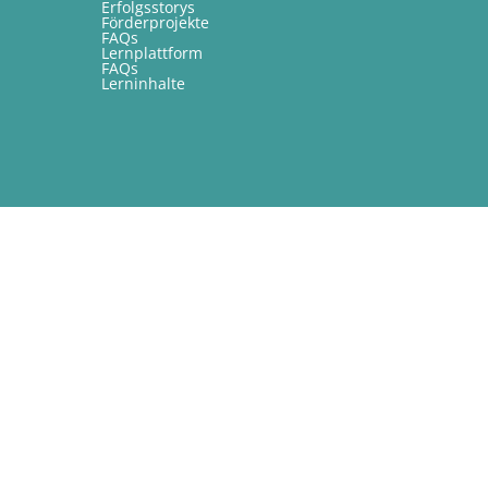
Erfolgsstorys
Förderprojekte
FAQs
Lernplattform
FAQs
Lerninhalte