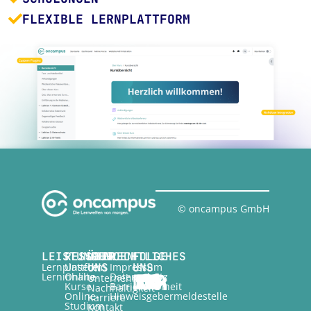
FLEXIBLE LERNPLATTFORM
© oncampus GmbH
LEISTUNGEN
RESSOURCEN
ÜBER
RECHTLICHES
FOLGE
Lernplattform
Unsere
UNS
Impressum
UNS
Lerninhalte
Online-
Datenschutz
Unternehmen
Kurse
Barrierefreiheit
Nachhaltigkeit
Online-
Hinweisgebermeldestelle
Karriere
Studium
Kontakt