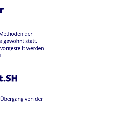
r
e Methoden der
e gewohnt statt.
 vorgestellt werden
m
t.SH
 Übergang von der