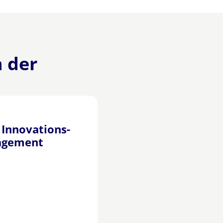
 der
 Innovations-
agement