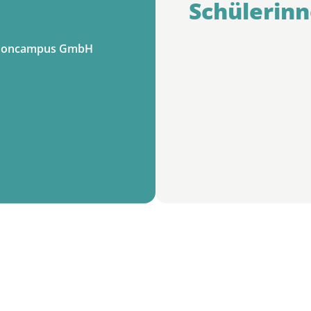
Schülerinn
H, oncampus GmbH