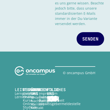
es uns gerne wissen. Beachte
jedoch bitte, dass unsere
standardisierten E-Mails
immer in der Du-Variante
versendet werden.
SENDEN
© oncampus GmbH
LEISTUNGEN
RESSOURCEN
ÜBER
RECHTLICHES
FOLGE
Lernplattform
Unsere
UNS
Impressum
UNS
Lerninhalte
Online-
Datenschutz
Unternehmen
Kurse
Barrierefreiheit
Nachhaltigkeit
Online-
Hinweisgebermeldestelle
Karriere
Studium
Kontakt