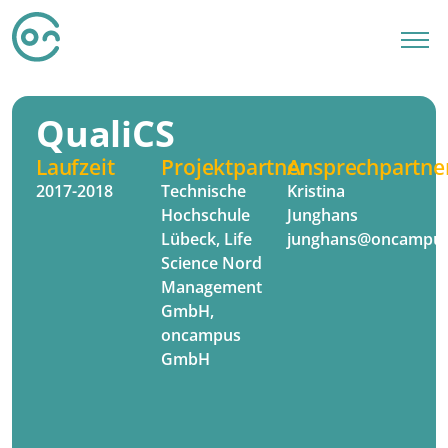
QualiCS
Laufzeit
Projektpartner
Ansprechpartne
2017-2018
Technische
Kristina
Hochschule
Junghans
Lübeck, Life
junghans@oncampus
Science Nord
Management
GmbH,
oncampus
GmbH